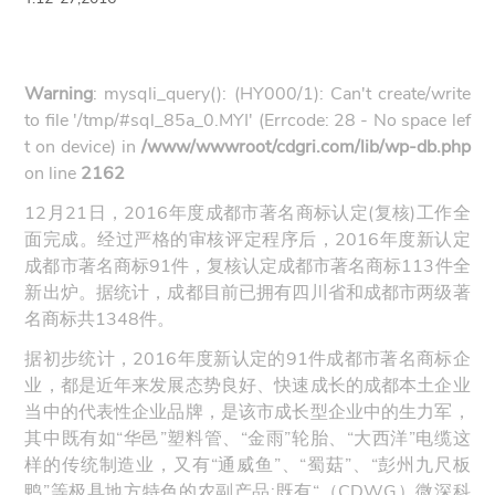
Warning
: mysqli_query(): (HY000/1): Can't create/write
to file '/tmp/#sql_85a_0.MYI' (Errcode: 28 - No space lef
t on device) in
/www/wwwroot/cdgri.com/lib/wp-db.php
on line
2162
12月21日，2016年度成都市著名商标认定(复核)工作全
面完成。经过严格的审核评定程序后，2016年度新认定
成都市著名商标91件，复核认定成都市著名商标113件全
新出炉。据统计，成都目前已拥有四川省和成都市两级著
名商标共1348件。
据初步统计，2016年度新认定的91件成都市著名商标企
业，都是近年来发展态势良好、快速成长的成都本土企业
当中的代表性企业品牌，是该市成长型企业中的生力军，
其中既有如“华邑”塑料管、“金雨”轮胎、“大西洋”电缆这
样的传统制造业，又有“通威鱼”、“蜀菇”、“彭州九尺板
鸭”等极具地方特色的农副产品;既有“（CDWG）微深科