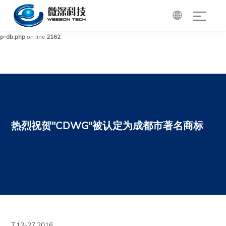

Warning
: mysqli_query(): (HY000/1): Can't create/write to file '/tmp/#sql_85a_0.MYI'
(Errcode: 28 - No space left on device) in
/www/wwwroot/cdgri.com/wp-includes/w
p-db.php
on line
2162
热烈祝贺"CDWG"被认定为成都市著名商标
T.12-27,2016