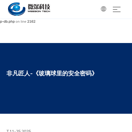

Warning
: mysqli_query(): (HY000/1): Can't create/write to file '/tmp/#sql_85a_0.MYI'
(Errcode: 28 - No space left on device) in
/www/wwwroot/cdgri.com/wp-includes/w
p-db.php
on line
2162
非凡匠人-《玻璃球里的安全密码》
T.11-25,2025