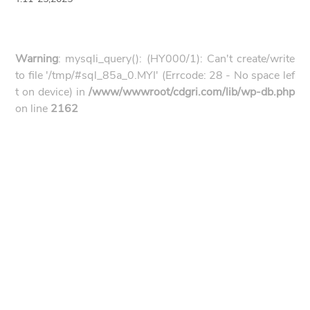
Warning
: mysqli_query(): (HY000/1): Can't create/write
to file '/tmp/#sql_85a_0.MYI' (Errcode: 28 - No space lef
t on device) in
/www/wwwroot/cdgri.com/lib/wp-db.php
on line
2162