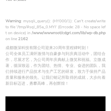
Warning
: mysqli_query(): (HY000/1): Can't create/write
to file '/tmp/#sql_85a_0.MYI' (Errcode: 28 - No space lef
t on device) in
/www/wwwroot/cdgri.com/lib/wp-db.php
on line
2162
成都微深科技有限公司迎来20周年里程碑时刻！
公司全体员工满怀激情与自豪参与到庆典活动中，团结合
作，尽展才艺，为公司周年庆典献上微笑和祝福。立微成
著，循深致远，作为团结、热情、专业、奋进的团队，我
们持续进行产品技术与生产工艺的研发，致力于保持产品
质量和服务的领先。让我们铭记所取得的成就，大步向着
新目标迈进，勇攀高峰，再创辉煌！
视
频