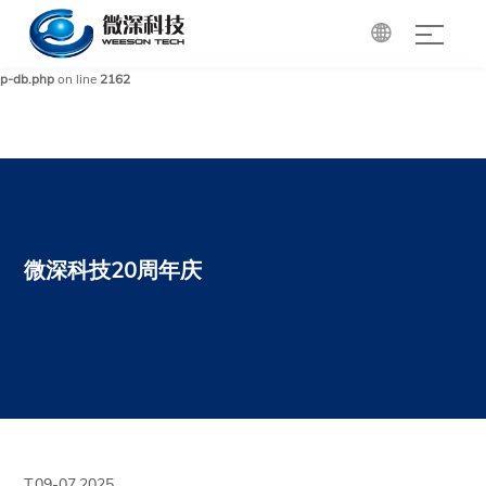

Warning
: mysqli_query(): (HY000/1): Can't create/write to file '/tmp/#sql_85a_0.MYI'
(Errcode: 28 - No space left on device) in
/www/wwwroot/cdgri.com/wp-includes/w
p-db.php
on line
2162
微深科技20周年庆
T.09-07,2025