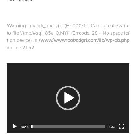
Warning
: mysqli_query(): (HY000/1): Can't create/write
to file '/tmp/#sql_85a_0.MYI' (Errcode: 28 - No space lef
t on device) in
/www/wwwroot/cdgri.com/lib/wp-db.php
on line
2162
视
频
播
放
器
00:00
04:33