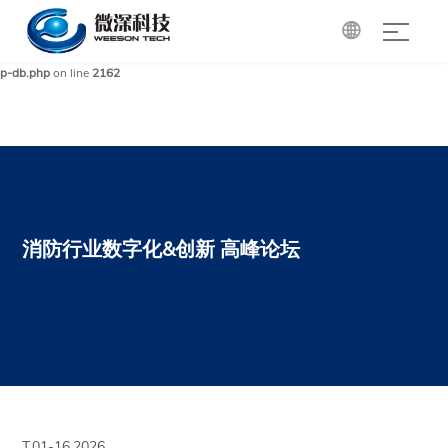

Warning
: mysqli_query(): (HY000/1): Can't create/write to file '/tmp/#sql_85a_0.MYI'
(Errcode: 28 - No space left on device) in
/www/wwwroot/cdgri.com/wp-includes/w
p-db.php
on line
2162
消防行业数字化&创新 高峰论坛
T.01-16,2026