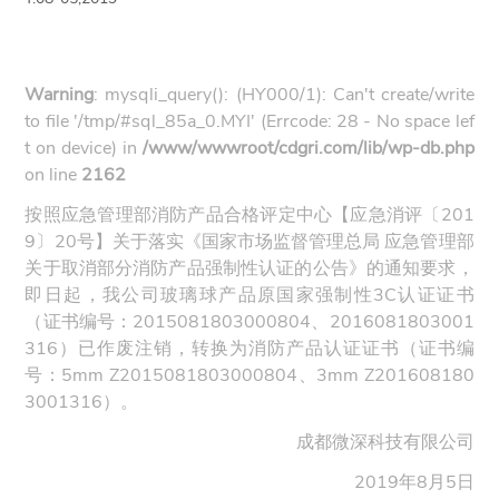
Warning
: mysqli_query(): (HY000/1): Can't create/write
to file '/tmp/#sql_85a_0.MYI' (Errcode: 28 - No space lef
t on device) in
/www/wwwroot/cdgri.com/lib/wp-db.php
on line
2162
按照应急管理部消防产品合格评定中心【应急消评〔201
9〕20号】关于落实《国家市场监督管理总局 应急管理部
关于取消部分消防产品强制性认证的公告》的通知要求，
即日起，我公司玻璃球产品原国家强制性3C认证证书
（证书编号：2015081803000804、2016081803001
316）已作废注销，转换为消防产品认证证书（证书编
号：5mm
Z2015081803000804
、3mm
Z201608180
3001316
）。
成都微深科技有限公司
2019年8月5日