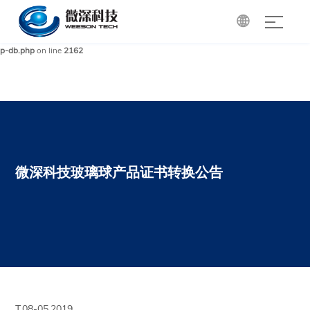

Warning
: mysqli_query(): (HY000/1): Can't create/write to file '/tmp/#sql_85a_0.MYI'
(Errcode: 28 - No space left on device) in
/www/wwwroot/cdgri.com/wp-includes/w
p-db.php
on line
2162
微深科技玻璃球产品证书转换公告
T.08-05,2019