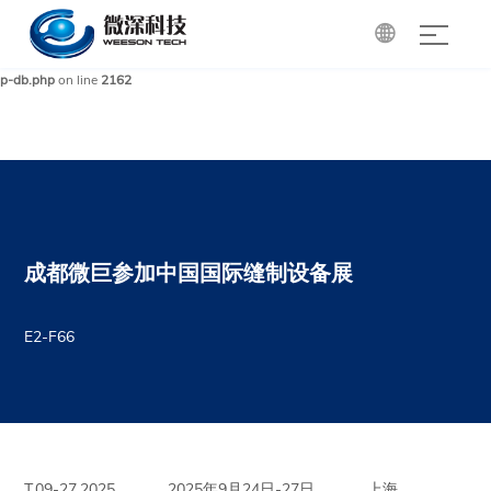

Warning
: mysqli_query(): (HY000/1): Can't create/write to file '/tmp/#sql_85a_0.MYI'
(Errcode: 28 - No space left on device) in
/www/wwwroot/cdgri.com/wp-includes/w
p-db.php
on line
2162
成都微巨参加中国国际缝制设备展
E2-F66
T.09-27,2025
2025年9月24日-27日
上海