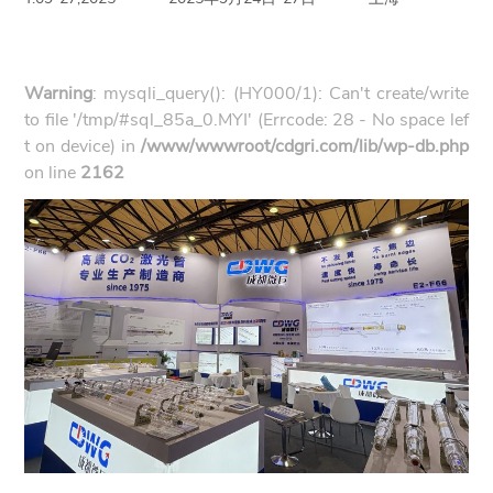
Warning
: mysqli_query(): (HY000/1): Can't create/write
to file '/tmp/#sql_85a_0.MYI' (Errcode: 28 - No space lef
t on device) in
/www/wwwroot/cdgri.com/lib/wp-db.php
on line
2162