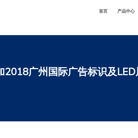
 (Errcode: 28 - No space left on device) in
/www/wwwroot/cdgri.com/wp-includes/w
首页
产品中心
2018广州国际广告标识及LE