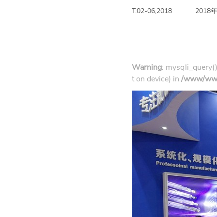
T.02-06,2018
2018
Warning
: mysqli_query()
t on device) in
/www/www