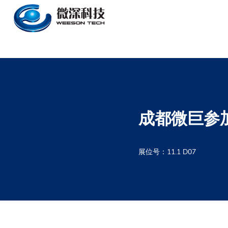
Warning
: mysqli_query(): (HY000/1): Can't create/write to file '/tmp/#sql_85a_0.MYI'
成都微巨参加
展位号：11.1 D07