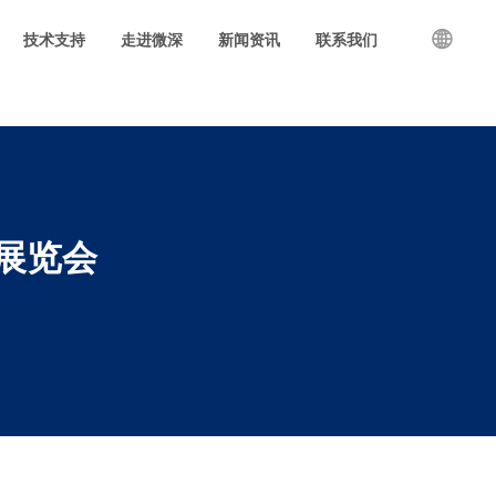
p-db.php
on line
2162

技术支持
走进微深
新闻资讯
联系我们
D展览会