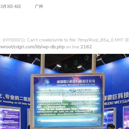
年3月3日-6日
广州
: (HY000/1): Can't create/write to file '/tmp/#sql_85a_0.MYI' (
root/cdgri.com/lib/wp-db.php
on line
2162