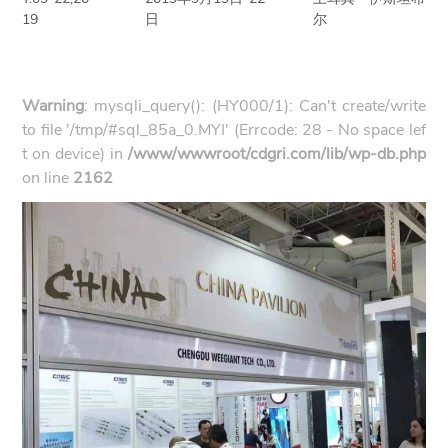
19
日
尔
Warning
: mysqli_query(): (HY000/1): Can't create/write
to file '/tmp/#sql_85a_0.MYI' (Errcode: 28 - No space lef
t on device) in
/www/wwwroot/cdgri.com/lib/wp-db.php
on line
2162