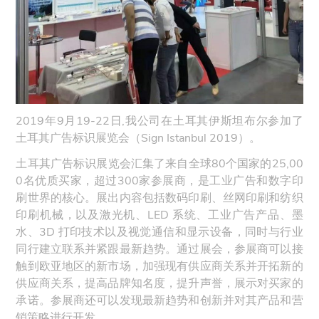
2019年9月19-22日,我公司在土耳其伊斯坦布尔参加了
土耳其广告标识展览会（Sign Istanbul 2019）。
土耳其广告标识展览会汇集了来自全球80个国家的25,00
0名优质买家，超过300家参展商，是工业广告和数字印
刷世界的核心。展出内容包括数码印刷、丝网印刷和纺织
印刷机械，以及激光机、LED 系统、工业广告产品、墨
水、3D 打印技术以及视觉通信和显示设备，同时与行业
同行建立联系并紧跟最新趋势。通过展会，参展商可以接
触到欧亚地区的新市场，加强现有供应商关系并开拓新的
供应商关系，提高品牌知名度，提升声誉，展示对买家的
承诺。参展商还可以发现最新趋势和创新并对其产品和营
销策略进行开发。