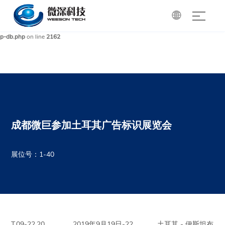

Warning
: mysqli_query(): (HY000/1): Can't create/write to file '/tmp/#sql_85a_0.MYI'
(Errcode: 28 - No space left on device) in
/www/wwwroot/cdgri.com/wp-includes/w
p-db.php
on line
2162
成都微巨参加土耳其广告标识展览会
展位号：1-40
T.09-22,20
2019年9月19日-22
土耳其 - 伊斯坦布